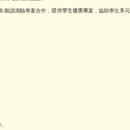
測-聽讀測驗專案合作，
提供學生優惠專
案，
協助學生
多
力。