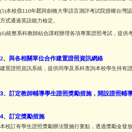
(5)
本校
自
110
年
起
與劍橋大學語言測評考試院授權台灣認
方式
通過英語能力檢定
。
(6)統整系科教師結合課程辦理各項專業證照考試，提
2、與各相關單位合作建置證照資訊網絡
建置證照資訊系統，提供同學及系科查詢本校學生持有
3
、
訂定教師輔導學生證照獎勵措施，開設證照輔
4
、
訂定獎勵措施
本校訂有學生證照獎勵辦法暨施行要點，透過獎勵金發