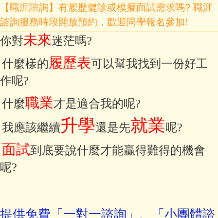
【職涯諮詢】有履歷健診或模擬面試需求嗎? 職涯
諮詢服務時段開放預約，歡迎同學報名參加!
未來
你對
迷茫嗎?
履歷表
什麼樣的
可以幫我找到一份好工
作呢?
職業
什麼
才是適合我的呢?
升學
就業
我應該繼續
還是先
呢?
面試
到底要說什麼才能贏得難得的機會
呢?
提供免費「一對一諮詢」、「小團體諮