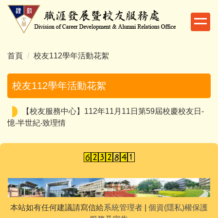
跳
到
主
要
內
首頁
校友112學年活動花絮
容
區
校友112學年活動花絮
【校友服務中心】112年11月11日第59屆校慶校友日-
憶‧半世紀‧致理情
本站如有任何建議請寫信給
系統管理者
|
個資(隱私)權保護