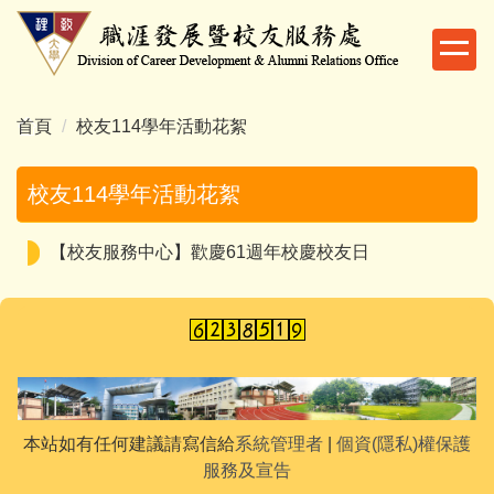
跳
到
主
要
內
首頁
校友114學年活動花絮
容
區
校友114學年活動花絮
【校友服務中心】歡慶61週年校慶校友日
本站如有任何建議請寫信給
系統管理者
|
個資(隱私)權保護
服務及宣告