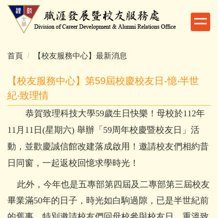
跳
到
主
要
內
首頁
【校友服務中心】最新消息
容
區
【校友服務中心】第59屆校慶校友日-憶‧半世
紀‧致理情
恭賀致理科技大學59歲生日快樂！母校於112年
11月11日(星期六) 舉辦「59周年校慶暨校友日」活
動，並歡慶誠信館改建落成啟用！邀請校友們相約昔
日同窗，一起返校回憶求學時光！
此外，今年也是五專部第四屆及二專部第三屆校友
畢業滿50年的日子，時光如白駒過隙，已是半世紀前
的舊事，特別邀請校友們回母校參與校友日，重溫致