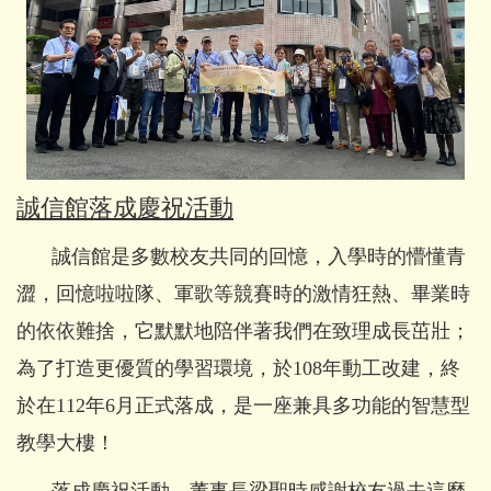
誠信館落成慶祝活動
誠信館是多數校友共同的回憶，入學時的懵懂青
澀，回憶啦啦隊、軍歌等競賽時的激情狂熱、畢業時
的依依難捨，它默默地陪伴著我們在致理成長茁壯；
為了打造更優質的學習環境，於108年動工改建，終
於在112年6月正式落成，是一座兼具多功能的智慧型
教學大樓！
落成慶祝活動，董事長梁聖時感謝校友過去這麼