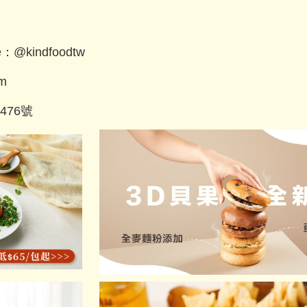
@kindfoodtw
om
76號