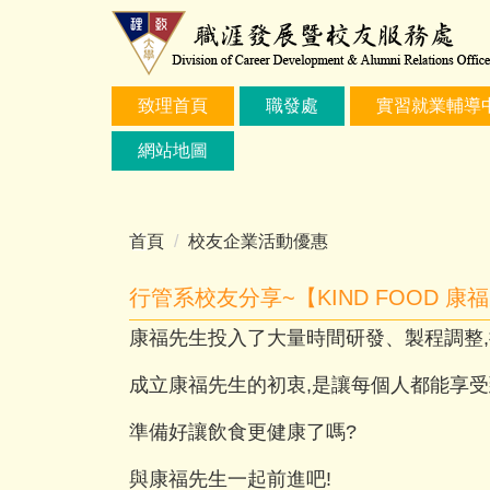
跳
到
主
要
致理首頁
職發處
實習就業輔導
內
容
網站地圖
區
首頁
校友企業活動優惠
行管系校友分享~【KIND FOOD 
康福先生投入了大量時間研發、製程調整
成立康福先生的初衷,是讓每個人都能享受
準備好讓飲食更健康了嗎?
與康福先生一起前進吧!