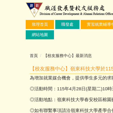
跳
到
主
要
致理首頁
職發處
實習就業輔導
內
容
網站地圖
區
首頁
【校友服務中心】最新消息
【校友服務中心】嶺東科技大學於115
為增加就業媒合機會，提供學生多元的求
◎活動時間：115年4月28日(星期二)10時
◎活動地點：嶺東科技大學春安校區榕園
◎如有聯繫事項請洽嶺東科技大學產學合