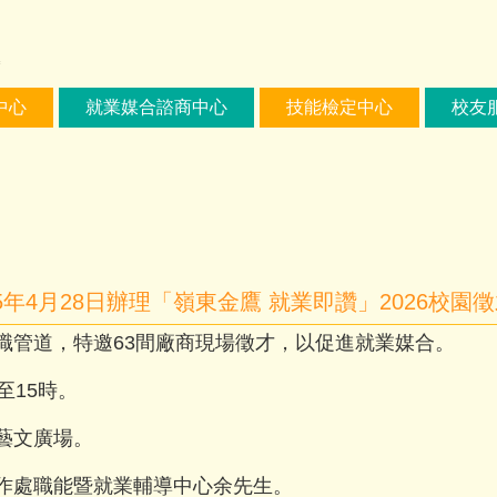
中心
就業媒合諮商中心
技能檢定中心
校友
年4月28日辦理「嶺東金鷹 就業即讚」2026校
職管道，特邀63間廠商現場徵才，以促進就業媒合。
至15時。
藝文廣場。
作處職能暨就業輔導中心余先生。