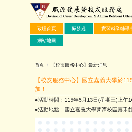
跳
到
主
要
致理首頁
職發處
實習就業輔導
內
容
網站地圖
區
首頁
【校友服務中心】最新消息
【校友服務中心】國立嘉義大學於11
加！
●活動時間：115年5月13日(星期三)上午
●活動地點：國立嘉義大學蘭潭校區嘉禾