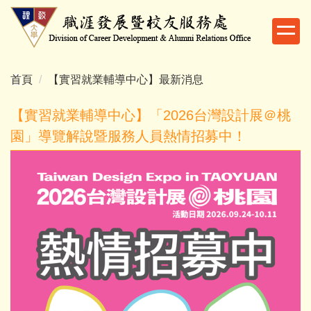
跳
到
主
要
內
首頁
【實習就業輔導中心】最新消息
容
區
【實習就業輔導中心】「2026台灣設計展＠桃
園」導覽解說暨服務人員熱情招募中！