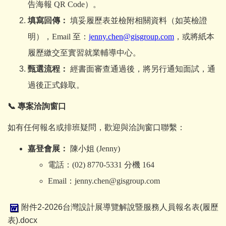
告海報 QR Code）。
填寫回傳：
填妥履歷表並檢附相關資料（如英檢證
明），Email 至：
jenny.chen@gisgroup.com
，或將紙本
履歷繳交至實習就業輔導中心。
甄選流程：
經書面審查通過後，將另行通知面試，通
過後正式錄取。
📞
專案洽詢窗口
如有任何報名或排班疑問，歡迎與洽詢窗口聯繫：
嘉登會展：
陳小姐 (Jenny)
電話：(02) 8770-5331 分機 164
Email
：
jenny.chen@gisgroup.com
附件2-2026台灣設計展導覽解說暨服務人員報名表(履歷
表).docx