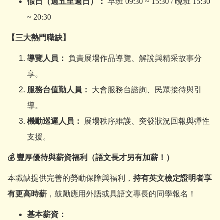
假日（週五至週日）：
早班 09:30 ~ 15:30 / 晚班 15:30
~ 20:30
【三大熱門職缺】
導覽人員：
負責展場作品導覽、解說與精采故事分
享。
服務台值勤人員：
大會服務台諮詢、民眾接待與引
導。
機動巡邏人員：
展場秩序維護、突發狀況回報與彈性
支援。
💰
豐厚優待與薪資福利（語文長才另有加薪！）
本職缺提供完善的勞動保障與福利，
持有英文檢定證明者享
有更高時薪
，鼓勵應用外語或具語文專長的同學報名！
基本薪資：