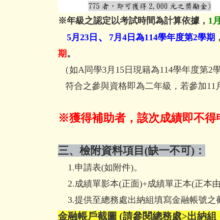
※年級之認定以考試時間為計算依據，
1
、
5月23日
7月4日
為114學年度第2學期
期
。
（如A同學3月15日現籍為
114學年度第2
符合之參與資格即為二年級，若參加11
※獲得補助者，該次成績即不得
三、檢附資料項目(缺一不可)：
1.申請表(如附件)。
2.成績單影本(正面)+成績單正本(正本
3.提供至總務處出納組填寫金融帳號之
金融帳戶截圖 (請參閱總務處>出納組