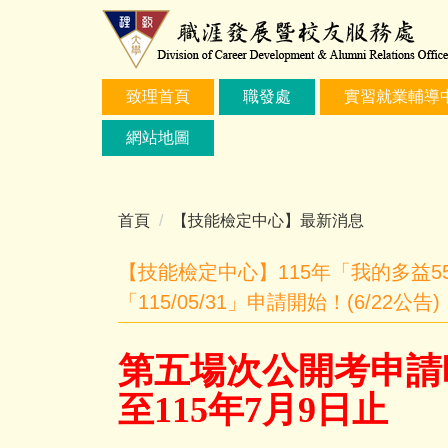
跳
到
主
要
致理首頁
職發處
實習就業輔導
內
容
網站地圖
區
首頁
【技能檢定中心】最新消息
【技能檢定中心】115年「我的多益5
「115/05/31」申請開始！(6/22公告)
第五
場次公開考申請時
至115年7月9日止