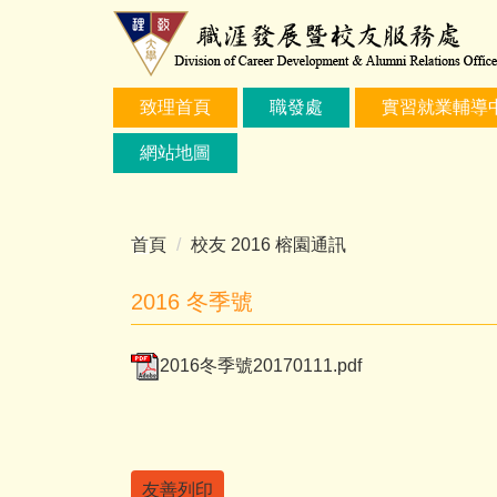
跳
到
主
要
致理首頁
職發處
實習就業輔導
內
容
網站地圖
區
首頁
校友 2016 榕園通訊
2016 冬季號
2016冬季號20170111.pdf
友善列印