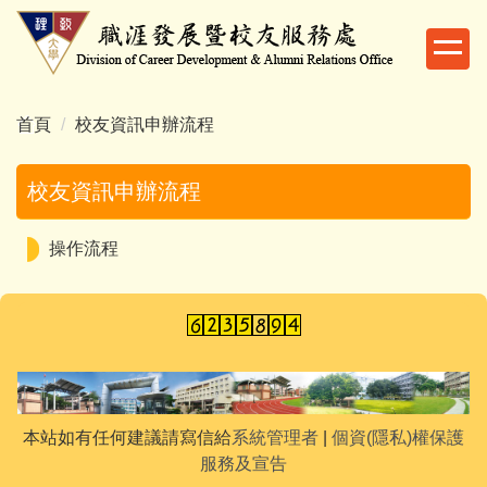
跳
到
主
要
內
首頁
校友資訊申辦流程
容
區
校友資訊申辦流程
操作流程
本站如有任何建議請寫信給
系統管理者
|
個資(隱私)權保護
服務及宣告