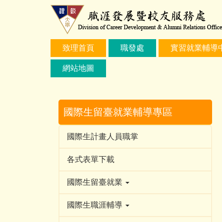
跳
到
主
要
致理首頁
職發處
實習就業輔導
內
容
網站地圖
區
國際生留臺就業輔導專區
國際生計畫人員職掌
各式表單下載
國際生留臺就業
國際生職涯輔導