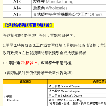
【評點制評點項目與點數】
評點制依8項條件進行評分，重點項目包含：
1.
學歷
2.
聘僱薪資
3.
工作或實習經驗
4.
具擔任該職務資格
5.
華
政府政策
8.
在校就讀期間領取獎學金或成績優異者
👉
累計達
70 點以上
，即可符合申請門檻。
（實際點數計算仍依勞動部最新公告為準）