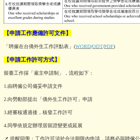
【申請工作應備許可文件】
「聘僱在台僑外生工作評點表」(
WORD
/
ODT
/
PDF
)
【申請工作許可方式】
留臺工作採「雇主申請制」，流程如下：
1.
由聘僱公司備妥申請文件
2.
向勞動部提出「僑外生工作許可」申請
3.
經審核通過後，核發工作許可
4.
同學依規定辦理居留證變更或延展
📌
提醒同學：
工作許可須於合法期限內申請，請務必與聘僱公