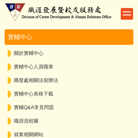
跳
到
主
要
內
實輔中心
容
區
關於實輔中心
實輔中心人員職掌
職發處相關法規辦法
實輔中心表格下載
實輔Q&A常見問題
職涯流程圖
就業相關網站