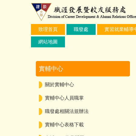
跳
到
主
要
致理首頁
職發處
實習就業輔導
內
容
網站地圖
區
實輔中心
關於實輔中心
實輔中心人員職掌
職發處相關法規辦法
實輔中心表格下載