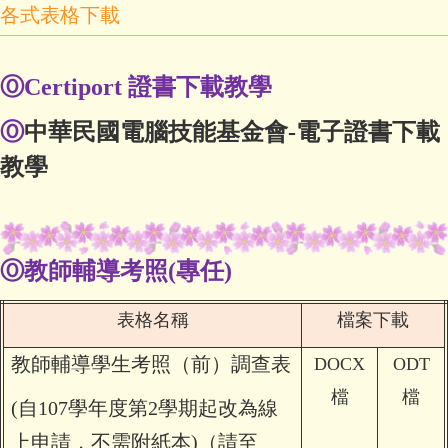
各式表格下載
Ⓞ
Certiport 證書下載教學
Ⓞ
中華民國電腦技能基金會-電子證書下載
教學
Ⓞ
教師輔導考照
(
專任
)
表格名稱
檔案下載
教師輔導學生考照（前）調查表
DOCX
ODT
檔
檔
(自107學年度第2學期起改為線
上申請，不需附紙本)（請至