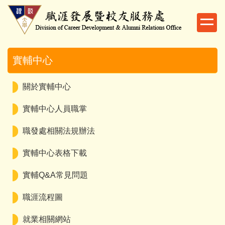
跳
到
主
要
內
實輔中心
容
區
關於實輔中心
實輔中心人員職掌
職發處相關法規辦法
實輔中心表格下載
實輔Q&A常見問題
職涯流程圖
就業相關網站