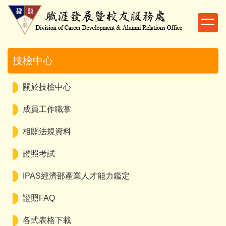
跳
到
主
要
內
技檢中心
容
區
關於技檢中心
成員工作職掌
相關法規資料
證照考試
IPAS經濟部產業人才能力鑑定
證照FAQ
各式表格下載