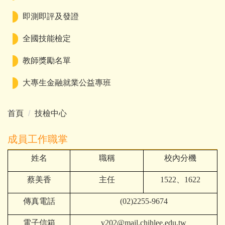
即測即評及發證
全國技能檢定
教師獎勵名單
大專生金融就業公益專班
首頁
技檢中心
成員工作職掌
姓名
職稱
校內分機
蔡美香
主任
1522
、1622
傳真電話
(02)2255-9674
電子信箱
v202@mail.chihlee.edu.tw