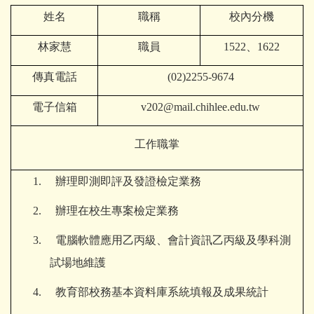
姓名
職稱
校內分機
林家慧
職員
1522
、1622
傳真電話
(02)2255-9674
電子信箱
v202@mail.chihlee.edu.tw
工作職掌
1.
辦理即測即評及發證檢定業務
2.
辦理在校生專案檢定業務
3.
電腦軟體應用乙丙級、會計資訊乙丙級及學科測
試場地維護
4. 教育部校務基本資料庫系統填報及成果統計