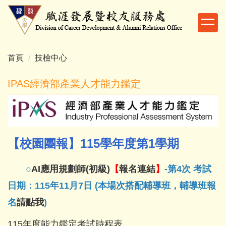
跳
到
主
要
內
首頁
技檢中心
容
區
IPAS經濟部產業人才能力鑑定
【校園團報】115學年度第1學期
○
AI應用規劃師(初級)
【
報名連結
】
-第4次 考試
日期：115年11月7日 (本場次搭配輔導班，輔導班報
名
請點我
)
115年度能力鑑定考試時程表