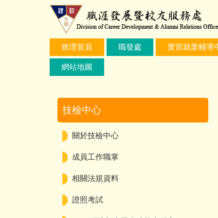
跳
到
主
要
致理首頁
職發處
實習就業輔導
內
容
網站地圖
區
技檢中心
關於技檢中心
成員工作職掌
相關法規資料
證照考試