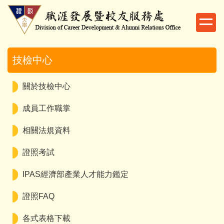
跳
到
主
要
內
技檢中心
容
區
關於技檢中心
成員工作職掌
相關法規資料
證照考試
IPAS經濟部產業人才能力鑑定
證照FAQ
各式表格下載