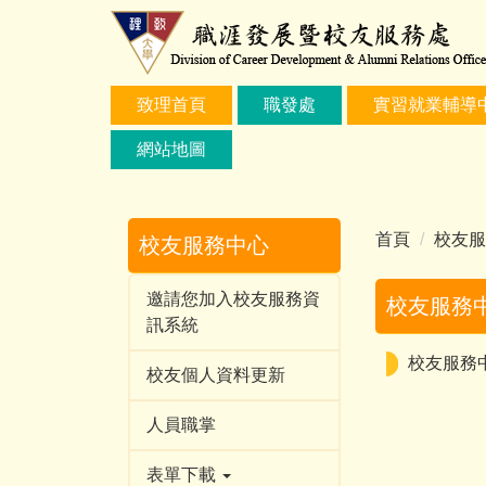
跳
到
主
要
致理首頁
職發處
實習就業輔導
內
容
網站地圖
區
首頁
校友服
校友服務中心
邀請您加入校友服務資
校友服務
訊系統
校友服務
校友個人資料更新
人員職掌
表單下載