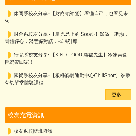
休閒系校友分享~【財商領袖營】看懂自己，也看見未
來
財金系校友分享~【星光島上的 Sora✨】頌缽．調頻．
團體靜心．潛意識對話．催眠引導
行管系校友分享~【KIND FOOD 康福先生】冷凍美食
輕鬆帶回家！
國貿系校友分享~【板橋姿麗運動中心ChiliSport】拳擊
有氧單堂體驗課程
更多...
校友充電資訊
校友返校隨班附讀