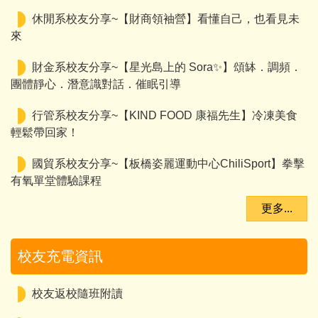
休閒系校友分享~【財商領袖營】看懂自己，也看見未
來
財金系校友分享~【星光島上的 Sora✨】頌缽．調頻．
團體靜心．潛意識對話．催眠引導
行管系校友分享~【KIND FOOD 康福先生】冷凍美食
輕鬆帶回家！
國貿系校友分享~【板橋姿麗運動中心ChiliSport】拳擊
有氧單堂體驗課程
更多...
校友充電資訊
校友返校隨班附讀